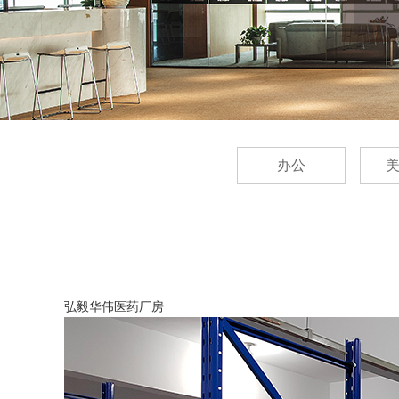
办公
弘毅华伟医药厂房