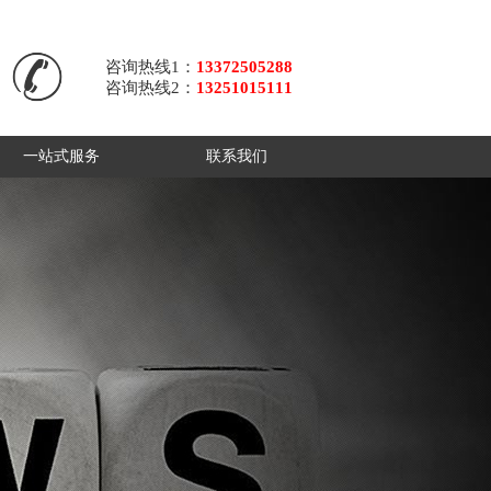
咨询热线1：
13372505288
咨询热线2：
13251015111
一站式服务
联系我们