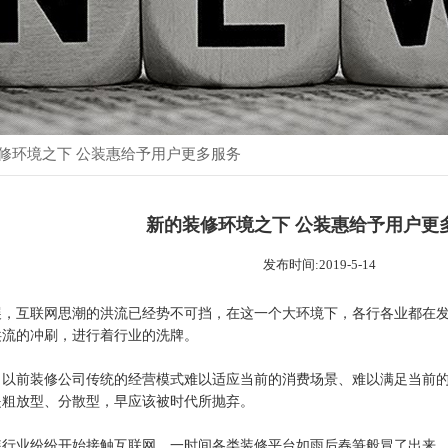
修环境之下 公装惠给予用户更多服务
新的装修环境之下 公装惠给予用户更
发布时间:2019-5-14
展，互联网思潮的洪流已经势不可挡，在这一个大环境下，各行各业都在
洪流的冲刷，进行着行业的洗牌。
，以前装修公司传统的经营模式难以适应当前的消费场景、难以满足当前
是粗放型、分散型，早应该被时代所抛弃。
装行业纷纷开始接触互联网，一时间各类装修平台如雨后春笋般冒了出来