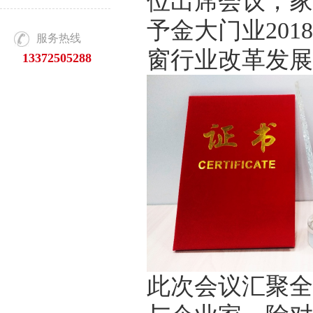
位出席会议，家
予金大门业20
服务热线
窗行业改革发展
13372505288
此次会议汇聚全